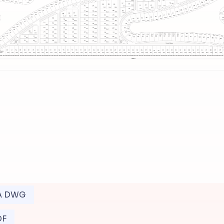
A DWG
DF