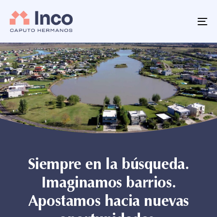
Skip
Skip
links
to
primary
To
navigation
Skip
to
content
Siempre en la búsqueda.
Imaginamos barrios.
Apostamos hacia nuevas